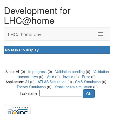
Development for
LHC@home
LHCathome-dev
No tasks to display
State: All (0) ·
In progress
(0) ·
Validation pending
(0) ·
Validation
inconclusive
(0) ·
Valid
(0) ·
Invalid
(0) ·
Error
(0)
Application:
All
(0) ·
ATLAS Simulation
(0) ·
CMS Simulation
(0) ·
Theory Simulation
(0) ·
Xtrack beam simulation
(0)
Task name: