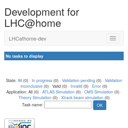
Development for
LHC@home
LHCathome-dev
No tasks to display
State:
All
(0) ·
In progress
(0) ·
Validation pending
(0) ·
Validation
inconclusive
(0) · Valid (0) ·
Invalid
(0) ·
Error
(0)
Application: All (0) ·
ATLAS Simulation
(0) ·
CMS Simulation
(0) ·
Theory Simulation
(0) ·
Xtrack beam simulation
(0)
Task name: