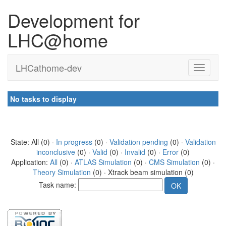
Development for
LHC@home
LHCathome-dev
No tasks to display
State: All (0) ·
In progress
(0) ·
Validation pending
(0) ·
Validation
inconclusive
(0) ·
Valid
(0) ·
Invalid
(0) ·
Error
(0)
Application:
All
(0) ·
ATLAS Simulation
(0) ·
CMS Simulation
(0) ·
Theory Simulation
(0) · Xtrack beam simulation (0)
Task name: