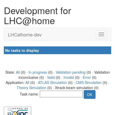
Development for
LHC@home
LHCathome-dev
No tasks to display
State:
All
(0) ·
In progress
(0) ·
Validation pending
(0) · Validation
inconclusive (0) ·
Valid
(0) ·
Invalid
(0) ·
Error
(0)
Application:
All
(0) ·
ATLAS Simulation
(0) ·
CMS Simulation
(0) ·
Theory Simulation
(0) · Xtrack beam simulation (0)
Task name: