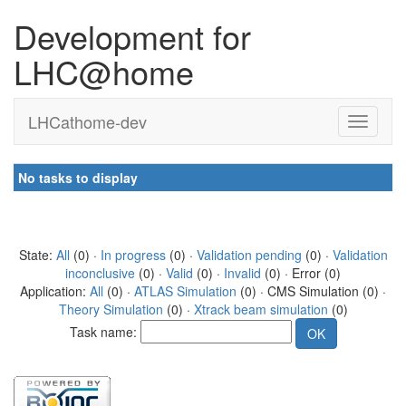
Development for
LHC@home
LHCathome-dev
No tasks to display
State:
All
(0) ·
In progress
(0) ·
Validation pending
(0) ·
Validation
inconclusive
(0) ·
Valid
(0) ·
Invalid
(0) · Error (0)
Application:
All
(0) ·
ATLAS Simulation
(0) · CMS Simulation (0) ·
Theory Simulation
(0) ·
Xtrack beam simulation
(0)
Task name: