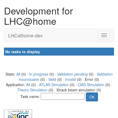
Development for
LHC@home
LHCathome-dev
No tasks to display
State:
All
(0) ·
In progress
(0) ·
Validation pending
(0) ·
Validation
inconclusive
(0) ·
Valid
(0) ·
Invalid
(0) · Error (0)
Application:
All
(0) ·
ATLAS Simulation
(0) ·
CMS Simulation
(0) ·
Theory Simulation
(0) · Xtrack beam simulation (0)
Task name: