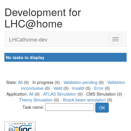
Development for
LHC@home
LHCathome-dev
No tasks to display
State:
All
(0) · In progress (0) ·
Validation pending
(0) ·
Validation
inconclusive
(0) ·
Valid
(0) ·
Invalid
(0) ·
Error
(0)
Application:
All
(0) ·
ATLAS Simulation
(0) · CMS Simulation (0) ·
Theory Simulation
(0) ·
Xtrack beam simulation
(0)
Task name: