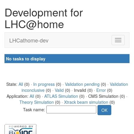
Development for
LHC@home
LHCathome-dev
No tasks to display
State:
All
(0) ·
In progress
(0) ·
Validation pending
(0) ·
Validation
inconclusive
(0) ·
Valid
(0) · Invalid (0) ·
Error
(0)
Application:
All
(0) ·
ATLAS Simulation
(0) · CMS Simulation (0) ·
Theory Simulation
(0) ·
Xtrack beam simulation
(0)
Task name: