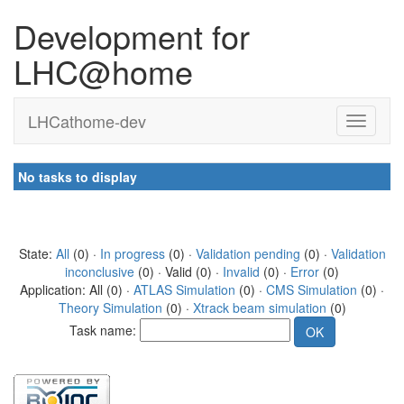
Development for
LHC@home
LHCathome-dev
No tasks to display
State:
All
(0) ·
In progress
(0) ·
Validation pending
(0) ·
Validation
inconclusive
(0) · Valid (0) ·
Invalid
(0) ·
Error
(0)
Application: All (0) ·
ATLAS Simulation
(0) ·
CMS Simulation
(0) ·
Theory Simulation
(0) ·
Xtrack beam simulation
(0)
Task name: