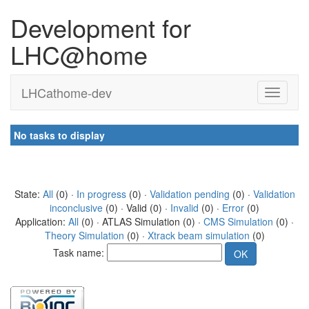
Development for
LHC@home
LHCathome-dev
No tasks to display
State:
All
(0) ·
In progress
(0) ·
Validation pending
(0) ·
Validation
inconclusive
(0) · Valid (0) ·
Invalid
(0) ·
Error
(0)
Application:
All
(0) · ATLAS Simulation (0) ·
CMS Simulation
(0) ·
Theory Simulation
(0) ·
Xtrack beam simulation
(0)
Task name: