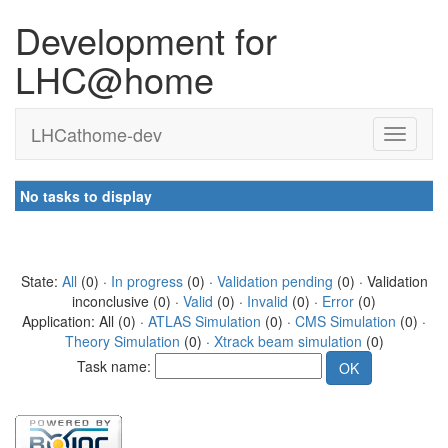
Development for
LHC@home
LHCathome-dev
No tasks to display
State:
All
(0) ·
In progress
(0) ·
Validation pending
(0) · Validation
inconclusive (0) ·
Valid
(0) ·
Invalid
(0) ·
Error
(0)
Application: All (0) ·
ATLAS Simulation
(0) ·
CMS Simulation
(0) ·
Theory Simulation
(0) ·
Xtrack beam simulation
(0)
Task name: