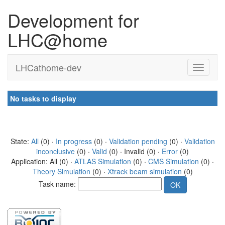
Development for
LHC@home
LHCathome-dev
No tasks to display
State:
All
(0) ·
In progress
(0) ·
Validation pending
(0) ·
Validation
inconclusive
(0) ·
Valid
(0) · Invalid (0) ·
Error
(0)
Application: All (0) ·
ATLAS Simulation
(0) ·
CMS Simulation
(0) ·
Theory Simulation
(0) ·
Xtrack beam simulation
(0)
Task name: