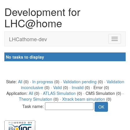
Development for
LHC@home
LHCathome-dev
No tasks to display
State:
All
(0) ·
In progress
(0) ·
Validation pending
(0) ·
Validation
inconclusive
(0) ·
Valid
(0) ·
Invalid
(0) · Error (0)
Application:
All
(0) ·
ATLAS Simulation
(0) · CMS Simulation (0) ·
Theory Simulation
(0) ·
Xtrack beam simulation
(0)
Task name: