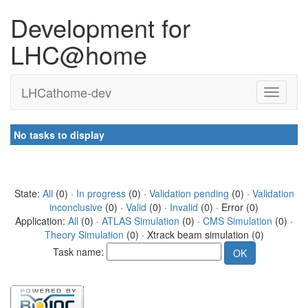
Development for
LHC@home
LHCathome-dev
No tasks to display
State:
All
(0) ·
In progress
(0) ·
Validation pending
(0) ·
Validation
inconclusive
(0) ·
Valid
(0) ·
Invalid
(0) · Error (0)
Application:
All
(0) ·
ATLAS Simulation
(0) ·
CMS Simulation
(0) ·
Theory Simulation
(0) · Xtrack beam simulation (0)
Task name: