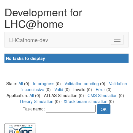
Development for
LHC@home
LHCathome-dev
No tasks to display
State:
All
(0) ·
In progress
(0) ·
Validation pending
(0) ·
Validation
inconclusive
(0) ·
Valid
(0) · Invalid (0) ·
Error
(0)
Application:
All
(0) · ATLAS Simulation (0) ·
CMS Simulation
(0) ·
Theory Simulation
(0) ·
Xtrack beam simulation
(0)
Task name: