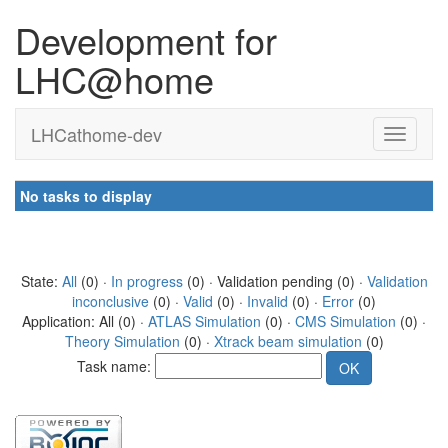
Development for
LHC@home
LHCathome-dev
No tasks to display
State:
All
(0) ·
In progress
(0) · Validation pending (0) ·
Validation
inconclusive
(0) ·
Valid
(0) ·
Invalid
(0) ·
Error
(0)
Application: All (0) ·
ATLAS Simulation
(0) ·
CMS Simulation
(0) ·
Theory Simulation
(0) ·
Xtrack beam simulation
(0)
Task name: