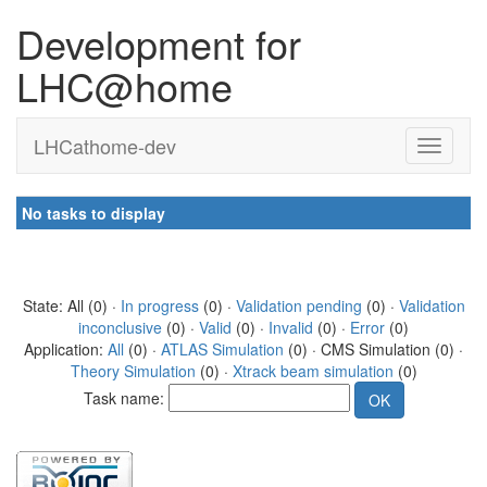
Development for
LHC@home
LHCathome-dev
No tasks to display
State: All (0) ·
In progress
(0) ·
Validation pending
(0) ·
Validation
inconclusive
(0) ·
Valid
(0) ·
Invalid
(0) ·
Error
(0)
Application:
All
(0) ·
ATLAS Simulation
(0) · CMS Simulation (0) ·
Theory Simulation
(0) ·
Xtrack beam simulation
(0)
Task name: