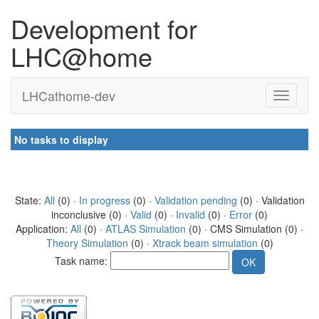
Development for
LHC@home
LHCathome-dev
No tasks to display
State:
All
(0) ·
In progress
(0) ·
Validation pending
(0) · Validation
inconclusive (0) ·
Valid
(0) ·
Invalid
(0) ·
Error
(0)
Application:
All
(0) ·
ATLAS Simulation
(0) · CMS Simulation (0) ·
Theory Simulation
(0) ·
Xtrack beam simulation
(0)
Task name: