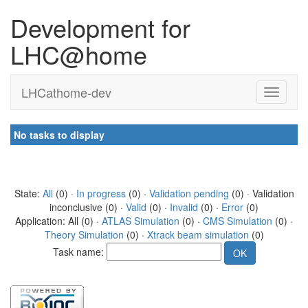
Development for
LHC@home
LHCathome-dev
No tasks to display
State:
All
(0) ·
In progress
(0) ·
Validation pending
(0) · Validation
inconclusive (0) ·
Valid
(0) ·
Invalid
(0) ·
Error
(0)
Application: All (0) ·
ATLAS Simulation
(0) ·
CMS Simulation
(0) ·
Theory Simulation
(0) ·
Xtrack beam simulation
(0)
Task name: