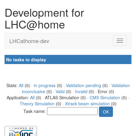
Development for
LHC@home
LHCathome-dev
No tasks to display
State:
All
(0) ·
In progress
(0) ·
Validation pending
(0) ·
Validation
inconclusive
(0) ·
Valid
(0) ·
Invalid
(0) · Error (0)
Application:
All
(0) · ATLAS Simulation (0) ·
CMS Simulation
(0) ·
Theory Simulation
(0) ·
Xtrack beam simulation
(0)
Task name: