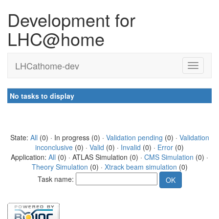
Development for
LHC@home
LHCathome-dev
No tasks to display
State:
All
(0) · In progress (0) ·
Validation pending
(0) ·
Validation
inconclusive
(0) ·
Valid
(0) ·
Invalid
(0) ·
Error
(0)
Application:
All
(0) · ATLAS Simulation (0) ·
CMS Simulation
(0) ·
Theory Simulation
(0) ·
Xtrack beam simulation
(0)
Task name: