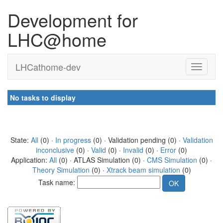
Development for
LHC@home
LHCathome-dev
No tasks to display
State:
All
(0) ·
In progress
(0) · Validation pending (0) ·
Validation
inconclusive
(0) ·
Valid
(0) ·
Invalid
(0) ·
Error
(0)
Application:
All
(0) · ATLAS Simulation (0) ·
CMS Simulation
(0) ·
Theory Simulation
(0) ·
Xtrack beam simulation
(0)
Task name: