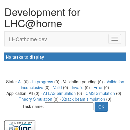
Development for
LHC@home
LHCathome-dev
No tasks to display
State:
All
(0) ·
In progress
(0) · Validation pending (0) ·
Validation
inconclusive
(0) ·
Valid
(0) ·
Invalid
(0) ·
Error
(0)
Application: All (0) ·
ATLAS Simulation
(0) ·
CMS Simulation
(0) ·
Theory Simulation
(0) ·
Xtrack beam simulation
(0)
Task name: