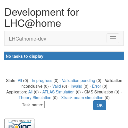
Development for
LHC@home
LHCathome-dev
No tasks to display
State:
All
(0) ·
In progress
(0) ·
Validation pending
(0) · Validation
inconclusive (0) ·
Valid
(0) ·
Invalid
(0) ·
Error
(0)
Application:
All
(0) ·
ATLAS Simulation
(0) · CMS Simulation (0) ·
Theory Simulation
(0) ·
Xtrack beam simulation
(0)
Task name: