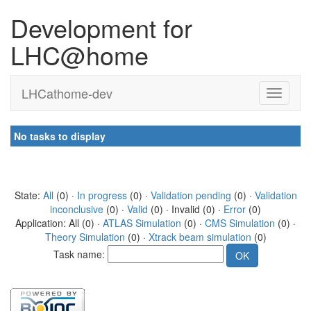
Development for
LHC@home
LHCathome-dev
No tasks to display
State:
All
(0) ·
In progress
(0) ·
Validation pending
(0) ·
Validation
inconclusive
(0) ·
Valid
(0) · Invalid (0) ·
Error
(0)
Application: All (0) ·
ATLAS Simulation
(0) ·
CMS Simulation
(0) ·
Theory Simulation
(0) ·
Xtrack beam simulation
(0)
Task name: