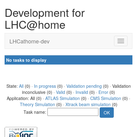
Development for
LHC@home
LHCathome-dev
No tasks to display
State:
All
(0) ·
In progress
(0) ·
Validation pending
(0) · Validation
inconclusive (0) ·
Valid
(0) ·
Invalid
(0) ·
Error
(0)
Application: All (0) ·
ATLAS Simulation
(0) ·
CMS Simulation
(0) ·
Theory Simulation
(0) ·
Xtrack beam simulation
(0)
Task name: