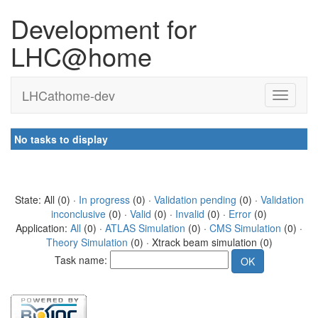
Development for
LHC@home
LHCathome-dev
No tasks to display
State: All (0) ·
In progress
(0) ·
Validation pending
(0) ·
Validation
inconclusive
(0) ·
Valid
(0) ·
Invalid
(0) ·
Error
(0)
Application:
All
(0) ·
ATLAS Simulation
(0) ·
CMS Simulation
(0) ·
Theory Simulation
(0) · Xtrack beam simulation (0)
Task name: