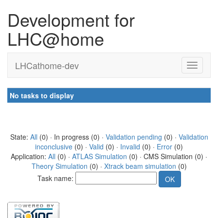
Development for
LHC@home
LHCathome-dev
No tasks to display
State:
All
(0) · In progress (0) ·
Validation pending
(0) ·
Validation
inconclusive
(0) ·
Valid
(0) ·
Invalid
(0) ·
Error
(0)
Application:
All
(0) ·
ATLAS Simulation
(0) · CMS Simulation (0) ·
Theory Simulation
(0) ·
Xtrack beam simulation
(0)
Task name: