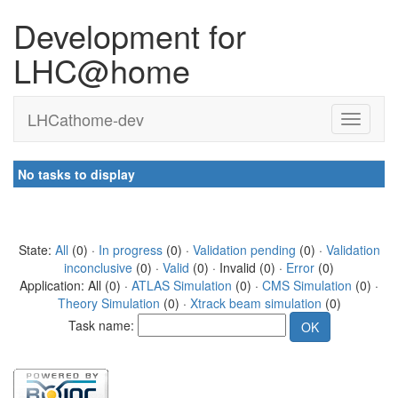
Development for
LHC@home
LHCathome-dev
No tasks to display
State:
All
(0) ·
In progress
(0) ·
Validation pending
(0) ·
Validation
inconclusive
(0) ·
Valid
(0) · Invalid (0) ·
Error
(0)
Application: All (0) ·
ATLAS Simulation
(0) ·
CMS Simulation
(0) ·
Theory Simulation
(0) ·
Xtrack beam simulation
(0)
Task name: