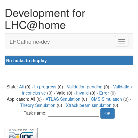
Development for
LHC@home
LHCathome-dev
No tasks to display
State:
All
(0) ·
In progress
(0) ·
Validation pending
(0) ·
Validation
inconclusive
(0) · Valid (0) ·
Invalid
(0) ·
Error
(0)
Application: All (0) ·
ATLAS Simulation
(0) ·
CMS Simulation
(0) ·
Theory Simulation
(0) ·
Xtrack beam simulation
(0)
Task name: