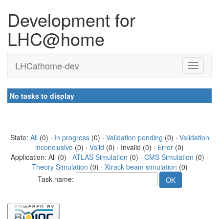
Development for
LHC@home
LHCathome-dev
No tasks to display
State:
All
(0) ·
In progress
(0) ·
Validation pending
(0) ·
Validation
inconclusive
(0) ·
Valid
(0) · Invalid (0) ·
Error
(0)
Application: All (0) ·
ATLAS Simulation
(0) ·
CMS Simulation
(0) ·
Theory Simulation
(0) ·
Xtrack beam simulation
(0)
Task name: