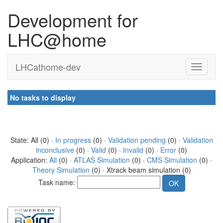
Development for
LHC@home
LHCathome-dev
No tasks to display
State: All (0) ·
In progress
(0) ·
Validation pending
(0) ·
Validation
inconclusive
(0) ·
Valid
(0) ·
Invalid
(0) ·
Error
(0)
Application:
All
(0) ·
ATLAS Simulation
(0) ·
CMS Simulation
(0) ·
Theory Simulation
(0) · Xtrack beam simulation (0)
Task name: