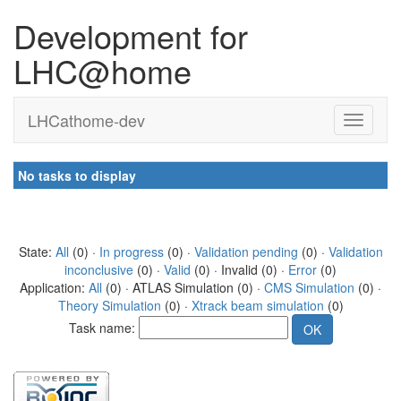
Development for
LHC@home
LHCathome-dev
No tasks to display
State:
All
(0) ·
In progress
(0) ·
Validation pending
(0) ·
Validation
inconclusive
(0) ·
Valid
(0) · Invalid (0) ·
Error
(0)
Application:
All
(0) · ATLAS Simulation (0) ·
CMS Simulation
(0) ·
Theory Simulation
(0) ·
Xtrack beam simulation
(0)
Task name: