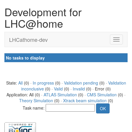
Development for
LHC@home
LHCathome-dev
No tasks to display
State:
All
(0) ·
In progress
(0) ·
Validation pending
(0) ·
Validation
inconclusive
(0) ·
Valid
(0) ·
Invalid
(0) · Error (0)
Application: All (0) ·
ATLAS Simulation
(0) ·
CMS Simulation
(0) ·
Theory Simulation
(0) ·
Xtrack beam simulation
(0)
Task name: