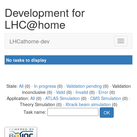
Development for
LHC@home
LHCathome-dev
No tasks to display
State:
All
(0) ·
In progress
(0) ·
Validation pending
(0) · Validation
inconclusive (0) ·
Valid
(0) ·
Invalid
(0) ·
Error
(0)
Application:
All
(0) ·
ATLAS Simulation
(0) ·
CMS Simulation
(0) ·
Theory Simulation (0) ·
Xtrack beam simulation
(0)
Task name: