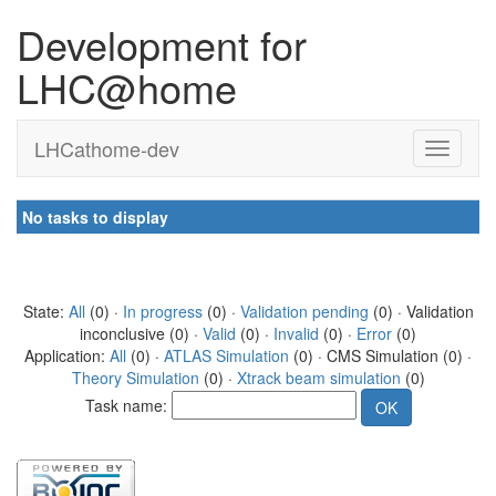
Development for
LHC@home
LHCathome-dev
No tasks to display
State:
All
(0) ·
In progress
(0) ·
Validation pending
(0) · Validation
inconclusive (0) ·
Valid
(0) ·
Invalid
(0) ·
Error
(0)
Application:
All
(0) ·
ATLAS Simulation
(0) · CMS Simulation (0) ·
Theory Simulation
(0) ·
Xtrack beam simulation
(0)
Task name: