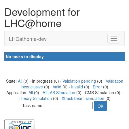
Development for
LHC@home
LHCathome-dev
No tasks to display
State:
All
(0) · In progress (0) ·
Validation pending
(0) ·
Validation
inconclusive
(0) ·
Valid
(0) ·
Invalid
(0) ·
Error
(0)
Application:
All
(0) ·
ATLAS Simulation
(0) · CMS Simulation (0) ·
Theory Simulation
(0) ·
Xtrack beam simulation
(0)
Task name: