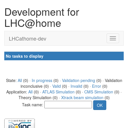
Development for
LHC@home
LHCathome-dev
No tasks to display
State:
All
(0) ·
In progress
(0) ·
Validation pending
(0) · Validation
inconclusive (0) ·
Valid
(0) ·
Invalid
(0) ·
Error
(0)
Application:
All
(0) ·
ATLAS Simulation
(0) ·
CMS Simulation
(0) ·
Theory Simulation (0) ·
Xtrack beam simulation
(0)
Task name: