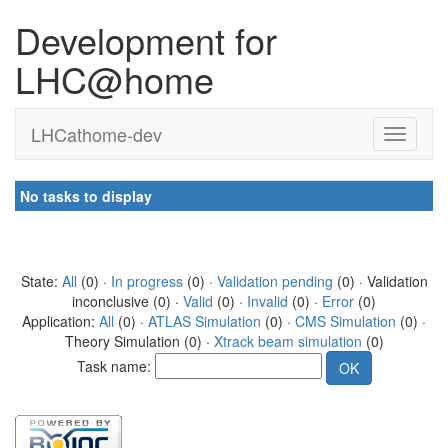
Development for
LHC@home
LHCathome-dev
No tasks to display
State:
All
(0) ·
In progress
(0) ·
Validation pending
(0) · Validation
inconclusive (0) ·
Valid
(0) ·
Invalid
(0) ·
Error
(0)
Application:
All
(0) ·
ATLAS Simulation
(0) ·
CMS Simulation
(0) ·
Theory Simulation (0) ·
Xtrack beam simulation
(0)
Task name: