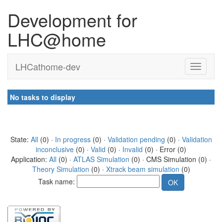
Development for
LHC@home
LHCathome-dev
No tasks to display
State:
All
(0) ·
In progress
(0) ·
Validation pending
(0) ·
Validation
inconclusive
(0) ·
Valid
(0) ·
Invalid
(0) · Error (0)
Application:
All
(0) ·
ATLAS Simulation
(0) · CMS Simulation (0) ·
Theory Simulation
(0) ·
Xtrack beam simulation
(0)
Task name: