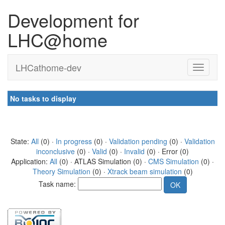
Development for
LHC@home
LHCathome-dev
No tasks to display
State:
All
(0) ·
In progress
(0) ·
Validation pending
(0) ·
Validation
inconclusive
(0) ·
Valid
(0) ·
Invalid
(0) · Error (0)
Application:
All
(0) · ATLAS Simulation (0) ·
CMS Simulation
(0) ·
Theory Simulation
(0) ·
Xtrack beam simulation
(0)
Task name: