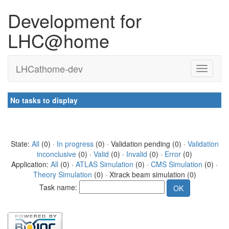
Development for
LHC@home
LHCathome-dev
No tasks to display
State:
All
(0) ·
In progress
(0) · Validation pending (0) ·
Validation
inconclusive
(0) ·
Valid
(0) ·
Invalid
(0) ·
Error
(0)
Application:
All
(0) ·
ATLAS Simulation
(0) ·
CMS Simulation
(0) ·
Theory Simulation
(0) · Xtrack beam simulation (0)
Task name: