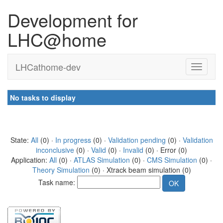
Development for
LHC@home
LHCathome-dev
No tasks to display
State:
All
(0) ·
In progress
(0) ·
Validation pending
(0) ·
Validation
inconclusive
(0) ·
Valid
(0) ·
Invalid
(0) · Error (0)
Application:
All
(0) ·
ATLAS Simulation
(0) ·
CMS Simulation
(0) ·
Theory Simulation
(0) · Xtrack beam simulation (0)
Task name: