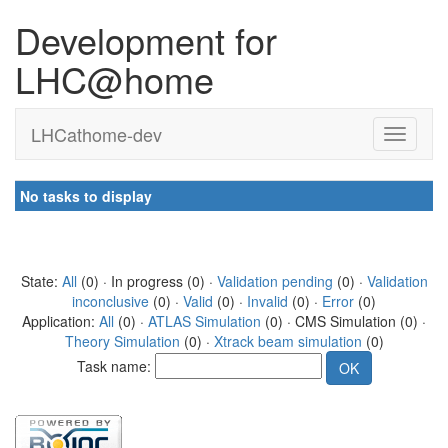
Development for
LHC@home
LHCathome-dev
No tasks to display
State:
All
(0) · In progress (0) ·
Validation pending
(0) ·
Validation
inconclusive
(0) ·
Valid
(0) ·
Invalid
(0) ·
Error
(0)
Application:
All
(0) ·
ATLAS Simulation
(0) · CMS Simulation (0) ·
Theory Simulation
(0) ·
Xtrack beam simulation
(0)
Task name: