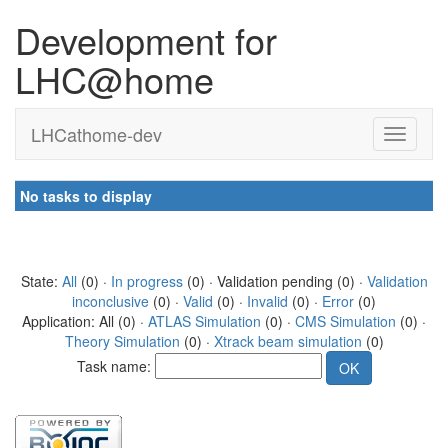
Development for
LHC@home
LHCathome-dev
No tasks to display
State:
All
(0) ·
In progress
(0) · Validation pending (0) ·
Validation
inconclusive
(0) ·
Valid
(0) ·
Invalid
(0) ·
Error
(0)
Application: All (0) ·
ATLAS Simulation
(0) ·
CMS Simulation
(0) ·
Theory Simulation
(0) ·
Xtrack beam simulation
(0)
Task name: