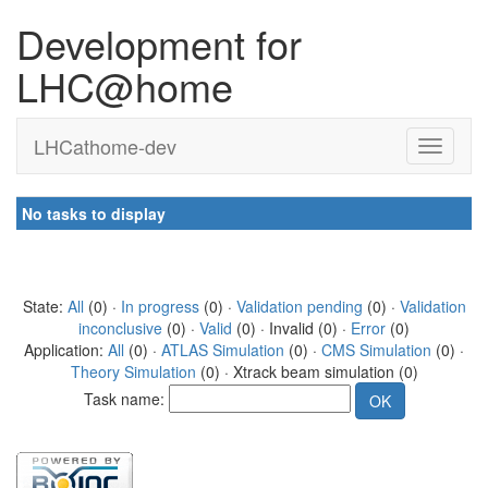
Development for
LHC@home
LHCathome-dev
No tasks to display
State:
All
(0) ·
In progress
(0) ·
Validation pending
(0) ·
Validation
inconclusive
(0) ·
Valid
(0) · Invalid (0) ·
Error
(0)
Application:
All
(0) ·
ATLAS Simulation
(0) ·
CMS Simulation
(0) ·
Theory Simulation
(0) · Xtrack beam simulation (0)
Task name: