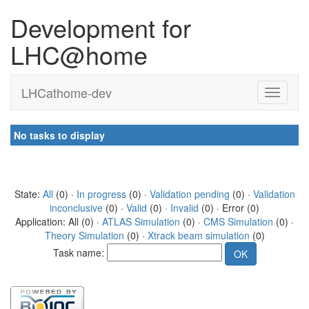
Development for
LHC@home
LHCathome-dev
No tasks to display
State:
All
(0) ·
In progress
(0) ·
Validation pending
(0) ·
Validation
inconclusive
(0) ·
Valid
(0) ·
Invalid
(0) · Error (0)
Application: All (0) ·
ATLAS Simulation
(0) ·
CMS Simulation
(0) ·
Theory Simulation
(0) ·
Xtrack beam simulation
(0)
Task name: