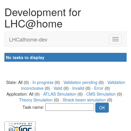
Development for
LHC@home
LHCathome-dev
No tasks to display
State: All (0) ·
In progress
(0) ·
Validation pending
(0) ·
Validation
inconclusive
(0) ·
Valid
(0) ·
Invalid
(0) ·
Error
(0)
Application: All (0) ·
ATLAS Simulation
(0) ·
CMS Simulation
(0) ·
Theory Simulation
(0) ·
Xtrack beam simulation
(0)
Task name: