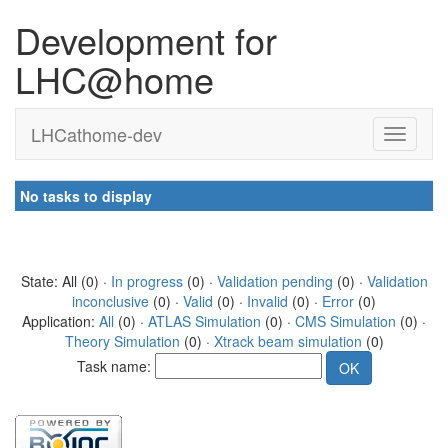
Development for
LHC@home
LHCathome-dev
No tasks to display
State: All (0) ·
In progress
(0) ·
Validation pending
(0) ·
Validation
inconclusive
(0) ·
Valid
(0) ·
Invalid
(0) ·
Error
(0)
Application:
All
(0) ·
ATLAS Simulation
(0) ·
CMS Simulation
(0) ·
Theory Simulation
(0) ·
Xtrack beam simulation
(0)
Task name: