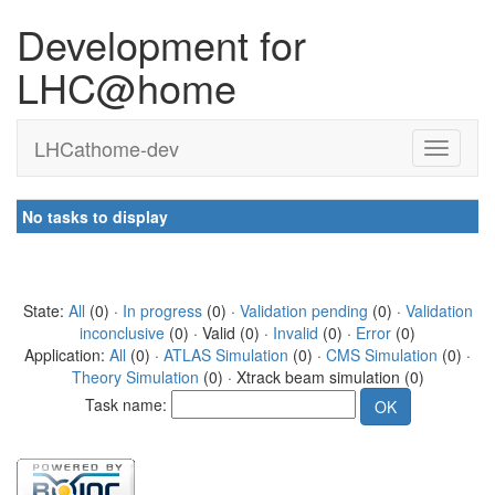
Development for
LHC@home
LHCathome-dev
No tasks to display
State:
All
(0) ·
In progress
(0) ·
Validation pending
(0) ·
Validation
inconclusive
(0) · Valid (0) ·
Invalid
(0) ·
Error
(0)
Application:
All
(0) ·
ATLAS Simulation
(0) ·
CMS Simulation
(0) ·
Theory Simulation
(0) · Xtrack beam simulation (0)
Task name: